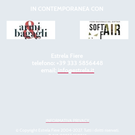
IN CONTEMPORANEA CON
Estrela Fiere
telefono: +39 333 5856448
email:
info@estrela.it
INFORMATIVA PRIVACY
© Copyright Estrela Fiere 2004-2027. Tutti i diritti riservati.