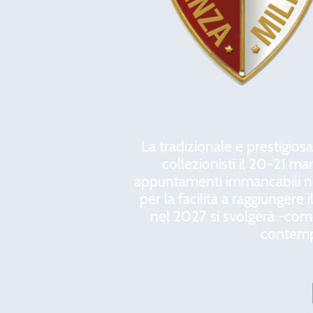
La tradizionale e prestigios
collezionisti il 20-21 m
appuntamenti immancabili nel
per la facilità a raggiungere i
nel 2027 si svolgerà -come 
contem