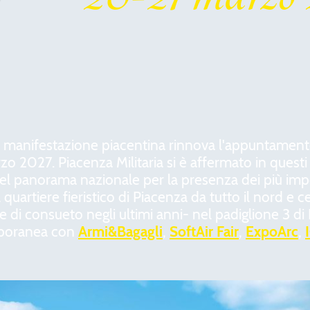
a manifestazione piacentina rinnova l'appuntamento
arzo 2027. Piacenza Militaria si è affermato in ques
 panorama nazionale per la presenza dei più impor
l quartiere fieristico di Piacenza da tutto il nord e ce
di consueto negli ultimi anni- nel padiglione 3 di 
poranea con
Armi&Bagagli
,
SoftAir Fair
,
ExpoArc
,