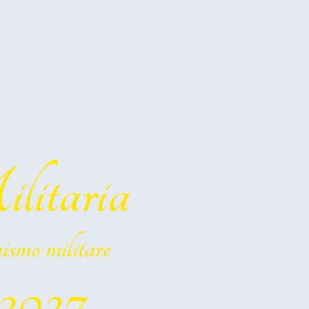
itaria
ismo militare
 2027